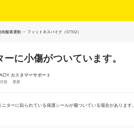
他有酸素運動
フィットネスバイク（ST102）
ターに小傷がついています。
EADY カスタマーサポート
か月前
更新
モニターに貼られている保護シールが傷ついている場合があります