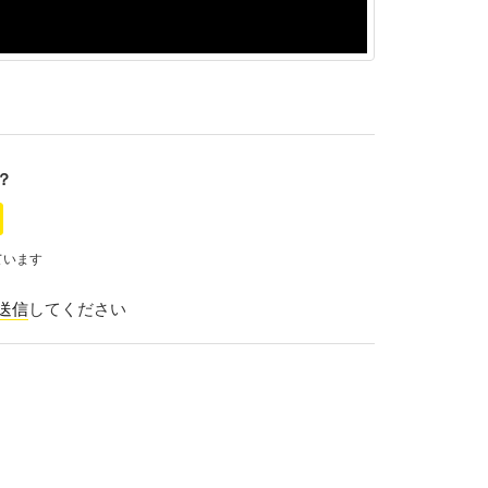
？
ています
送信
してください