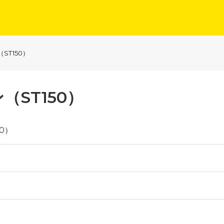
ST150）
（ST150）
0）