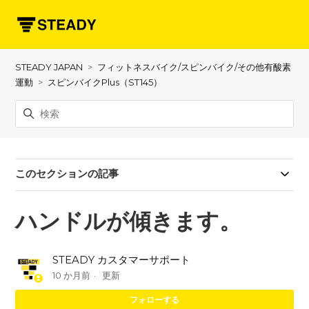
STEADY JAPAN
フィットネスバイク/スピンバイク/その他有酸素
運動
スピンバイクPlus（ST145）
このセクションの記事
ハンドルが傾きます。
STEADY カスタマーサポート
10 か月前
更新
0
フォローする