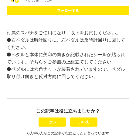
0
フォローする
付属のスパナをご使用になり、以下をお試しください。
⚫️右ペダルは時計回りに、左ペダルは反時計回りに回して
ください。
⚫️ペダルと本体に矢印の向きが記載されたシールが貼られ
ています。そちらをご参照の上組立てしてください。
⚫️ペダルには六角ナットが装着されていますので、ペダル
取り付け向きと反対方向に回してください。
この記事は役に立ちましたか？
はい
いいえ
0人中0人がこの記事が役に立ったと言っています